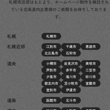
札幌市近郊はもとより、ホームページ制作を検討され
ている北海道内企業様のご依頼をお待ちしておりま
す。
札幌
札幌市
札幌近郊
江別市
千歳市
恵庭市
北広島市
石狩市
道央
小樽市
岩見沢市
美唄市
芦別市
赤平市
三笠市
夕張市
滝川市
砂川市
歌志内市
苫小牧市
室蘭市
登別市
伊達市
道南
函館市
北斗市