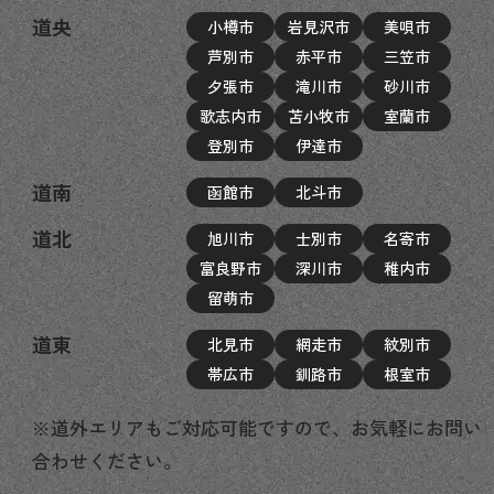
道央
小樽市
岩見沢市
美唄市
芦別市
赤平市
三笠市
夕張市
滝川市
砂川市
歌志内市
苫小牧市
室蘭市
登別市
伊達市
道南
函館市
北斗市
道北
旭川市
士別市
名寄市
富良野市
深川市
稚内市
留萌市
道東
北見市
網走市
紋別市
帯広市
釧路市
根室市
※道外エリアもご対応可能ですので、お気軽にお問い
合わせください。