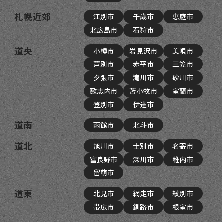
札幌近郊
江別市
千歳市
恵庭市
北広島市
石狩市
道央
小樽市
岩見沢市
美唄市
芦別市
赤平市
三笠市
夕張市
滝川市
砂川市
歌志内市
苫小牧市
室蘭市
登別市
伊達市
道南
函館市
北斗市
道北
旭川市
士別市
名寄市
富良野市
深川市
稚内市
留萌市
道東
北見市
網走市
紋別市
帯広市
釧路市
根室市