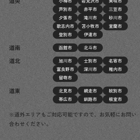
道央
小樽市
岩見沢市
美唄市
芦別市
赤平市
三笠市
夕張市
滝川市
砂川市
歌志内市
苫小牧市
室蘭市
登別市
伊達市
道南
函館市
北斗市
道北
旭川市
士別市
名寄市
富良野市
深川市
稚内市
留萌市
道東
北見市
網走市
紋別市
帯広市
釧路市
根室市
※道外エリアもご対応可能ですので、お気軽にお問い
合わせください。