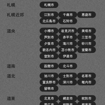
札幌
札幌市
札幌近郊
江別市
千歳市
恵庭市
北広島市
石狩市
道央
小樽市
岩見沢市
美唄市
芦別市
赤平市
三笠市
夕張市
滝川市
砂川市
歌志内市
苫小牧市
室蘭市
登別市
伊達市
道南
函館市
北斗市
道北
旭川市
士別市
名寄市
富良野市
深川市
稚内市
留萌市
道東
北見市
網走市
紋別市
帯広市
釧路市
根室市