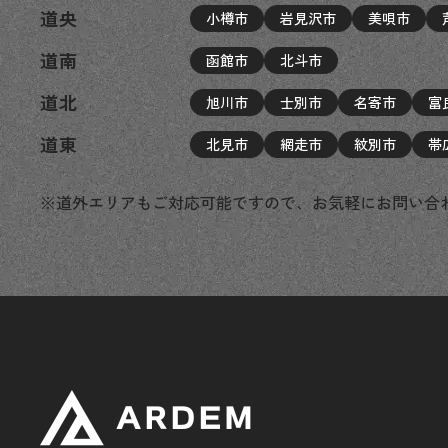
道央
小樽市
岩見沢市
美唄市
道南
函館市
北斗市
道北
旭川市
士別市
名寄市
富
道東
北見市
網走市
紋別市
帯
※道外エリアもご対応可能ですので、お気軽にお問い合