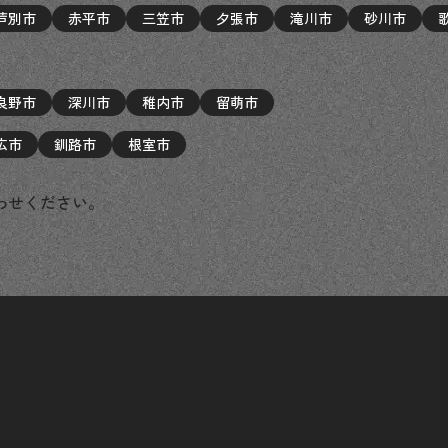
芦別市
赤平市
三笠市
夕張市
滝川市
砂川市
良野市
深川市
稚内市
留萌市
広市
釧路市
根室市
わせください。