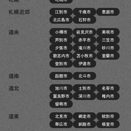
札幌近郊
江別市
千歳市
恵庭市
北広島市
石狩市
道央
小樽市
岩見沢市
美唄市
芦別市
赤平市
三笠市
夕張市
滝川市
砂川市
歌志内市
苫小牧市
室蘭市
登別市
伊達市
道南
函館市
北斗市
道北
旭川市
士別市
名寄市
富良野市
深川市
稚内市
留萌市
道東
北見市
網走市
紋別市
帯広市
釧路市
根室市