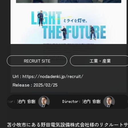
RECRUIT SITE
工業・産業
Url :
https://nodadenki.jp/recruit/
Release : 2025/02/25
rector:
池内 宏樹
Director:
池内 宏樹
D
苫小牧市にある野田電気設備株式会社様のリクルート