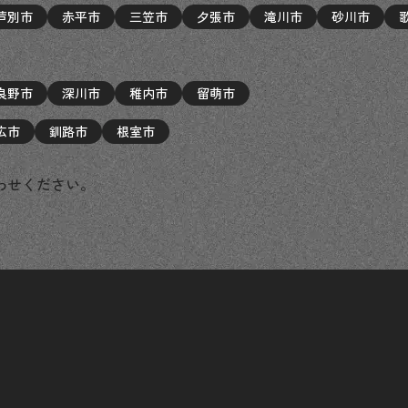
芦別市
赤平市
三笠市
夕張市
滝川市
砂川市
良野市
深川市
稚内市
留萌市
広市
釧路市
根室市
わせください。