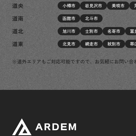
道央
小樽市
岩見沢市
美唄市
道南
函館市
北斗市
道北
旭川市
士別市
名寄市
富
道東
北見市
網走市
紋別市
帯
※道外エリアもご対応可能ですので、お気軽にお問い合