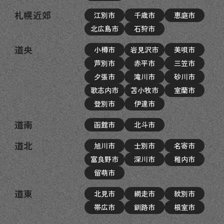
札幌近郊
江別市
千歳市
恵庭市
北広島市
石狩市
道央
小樽市
岩見沢市
美唄市
芦別市
赤平市
三笠市
夕張市
滝川市
砂川市
歌志内市
苫小牧市
室蘭市
登別市
伊達市
道南
函館市
北斗市
道北
旭川市
士別市
名寄市
富良野市
深川市
稚内市
留萌市
道東
北見市
網走市
紋別市
帯広市
釧路市
根室市