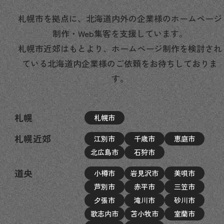
札幌市を拠点に、北海道内外の企業様のホームページ
制作・Web集客を支援しています。
札幌市近郊はもとより、ホームページ制作を検討され
ている北海道内企業様のご依頼をお待ちしておりま
す。
札幌
札幌市
札幌近郊
江別市
千歳市
恵庭市
北広島市
石狩市
道央
小樽市
岩見沢市
美唄市
芦別市
赤平市
三笠市
夕張市
滝川市
砂川市
歌志内市
苫小牧市
室蘭市