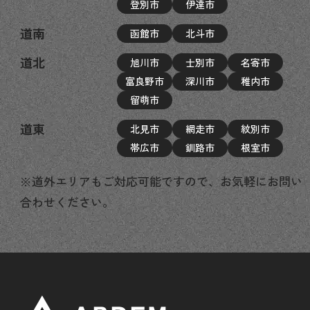
登別市
伊達市
道南
函館市
北斗市
道北
旭川市
士別市
名寄市
富良野市
深川市
稚内市
留萌市
道東
北見市
網走市
紋別市
帯広市
釧路市
根室市
※道外エリアもご対応可能ですので、お気軽にお問い
合わせください。