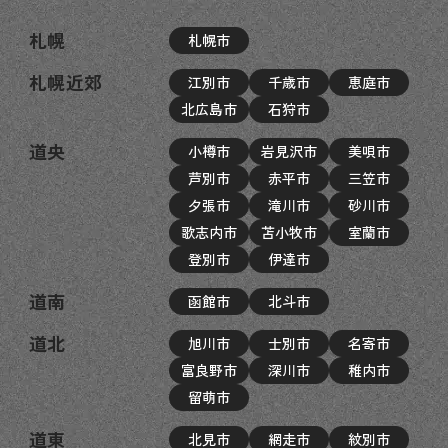
札幌
札幌市
札幌近郊
江別市
千歳市
恵庭市
北広島市
石狩市
道央
小樽市
岩見沢市
美唄市
芦別市
赤平市
三笠市
夕張市
滝川市
砂川市
歌志内市
苫小牧市
室蘭市
登別市
伊達市
道南
函館市
北斗市
道北
旭川市
士別市
名寄市
富良野市
深川市
稚内市
留萌市
道東
北見市
網走市
紋別市