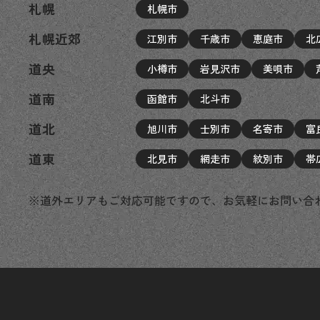
札幌
札幌市
札幌近郊
江別市
千歳市
恵庭市
北
道央
小樽市
岩見沢市
美唄市
道南
函館市
北斗市
道北
旭川市
士別市
名寄市
富
道東
北見市
網走市
紋別市
帯
※道外エリアもご対応可能ですので、お気軽にお問い合