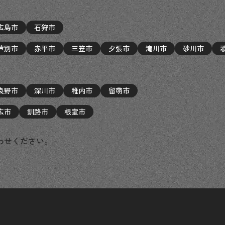
広島市
石狩市
芦別市
赤平市
三笠市
夕張市
滝川市
砂川市
良野市
深川市
稚内市
留萌市
広市
釧路市
根室市
わせください。