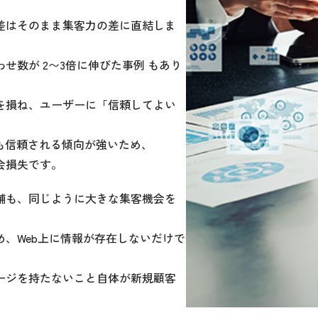
差はそのまま集客力の差に直結しま
せ数が 2〜3倍に伸びた事例 もあり
を損ね、ユーザーに「信頼してよい
も信頼される傾向が強いため、
会損失です。
舗も、同じように大きな集客機会を
、Web上に情報が存在しないだけで
ージを持たないこと自体が新規顧客