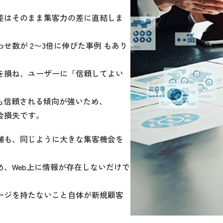
差はそのまま集客力の差に直結しま
せ数が 2〜3倍に伸びた事例 もあり
を損ね、ユーザーに「信頼してよい
も信頼される傾向が強いため、
会損失です。
舗も、同じように大きな集客機会を
、Web上に情報が存在しないだけで
ージを持たないこと自体が新規顧客