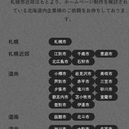
札幌市近郊はもとより、ホームページ制作を検討され
ている北海道内企業様のご依頼をお待ちしておりま
す。
札幌
札幌市
札幌近郊
江別市
千歳市
恵庭市
北広島市
石狩市
道央
小樽市
岩見沢市
美唄市
芦別市
赤平市
三笠市
夕張市
滝川市
砂川市
歌志内市
苫小牧市
室蘭市
登別市
伊達市
道南
函館市
北斗市
道北
旭川市
士別市
名寄市