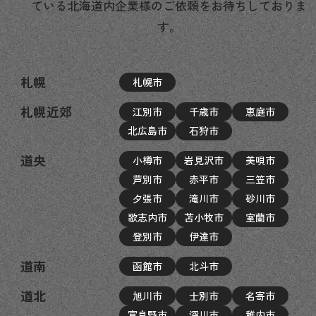
ている北海道内企業様のご依頼をお待ちしておりま
す。
札幌
札幌市
札幌近郊
江別市
千歳市
恵庭市
北広島市
石狩市
道央
小樽市
岩見沢市
美唄市
芦別市
赤平市
三笠市
夕張市
滝川市
砂川市
歌志内市
苫小牧市
室蘭市
登別市
伊達市
道南
函館市
北斗市
道北
旭川市
士別市
名寄市
富良野市
深川市
稚内市