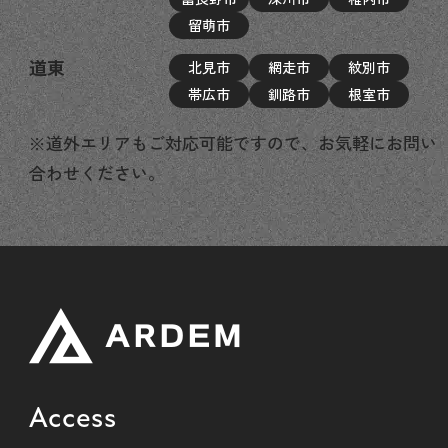
留萌市
道東
北見市
網走市
紋別市
帯広市
釧路市
根室市
※道外エリアもご対応可能ですので、お気軽にお問い
合わせください。
Access