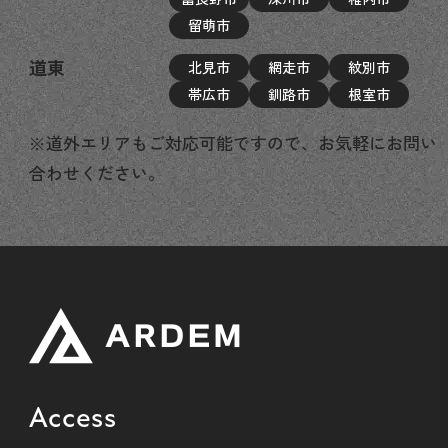
留萌市
道東
北見市
網走市
紋別市
帯広市
釧路市
根室市
※道外エリアもご対応可能ですので、お気軽にお問い
合わせください。
Access