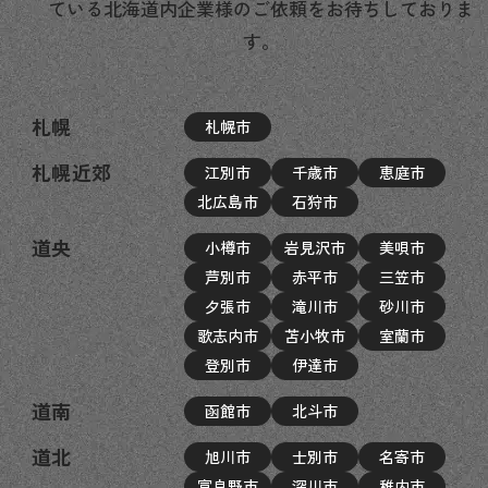
ている北海道内企業様のご依頼をお待ちしておりま
す。
札幌
札幌市
札幌近郊
江別市
千歳市
恵庭市
北広島市
石狩市
道央
小樽市
岩見沢市
美唄市
芦別市
赤平市
三笠市
夕張市
滝川市
砂川市
歌志内市
苫小牧市
室蘭市
登別市
伊達市
道南
函館市
北斗市
道北
旭川市
士別市
名寄市
富良野市
深川市
稚内市