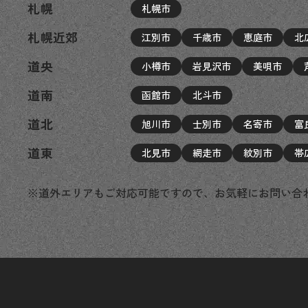
札幌
札幌市
札幌近郊
江別市
千歳市
恵庭市
北
道央
小樽市
岩見沢市
美唄市
道南
函館市
北斗市
道北
旭川市
士別市
名寄市
富
道東
北見市
網走市
紋別市
帯
※道外エリアもご対応可能ですので、お気軽にお問い合