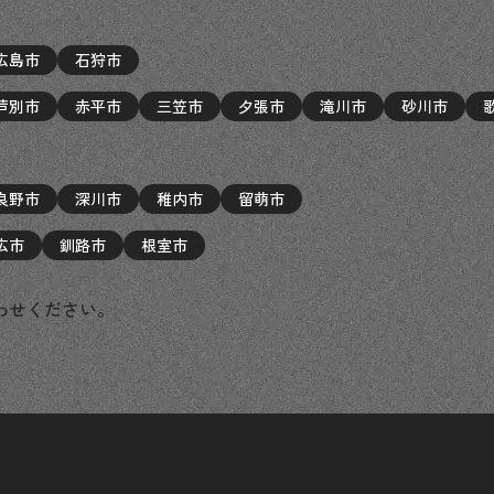
広島市
石狩市
芦別市
赤平市
三笠市
夕張市
滝川市
砂川市
良野市
深川市
稚内市
留萌市
広市
釧路市
根室市
わせください。