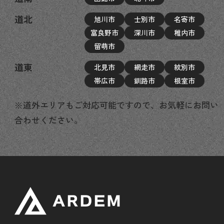
道北
旭川市
士別市
名寄市
富良野市
深川市
稚内市
留萌市
道東
北見市
網走市
紋別市
帯広市
釧路市
根室市
※道外エリアもご対応可能ですので、お気軽にお問い
合わせください。