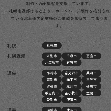
制作・Web集客を支援しています。
札幌市近郊はもとより、ホームページ制作を検討され
ている北海道内企業様のご依頼をお待ちしておりま
す。
札幌
札幌市
札幌近郊
江別市
千歳市
恵庭市
北広島市
石狩市
道央
小樽市
岩見沢市
美唄市
芦別市
赤平市
三笠市
夕張市
滝川市
砂川市
歌志内市
苫小牧市
室蘭市
登別市
伊達市
道南
函館市
北斗市