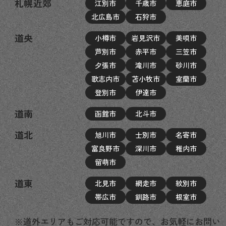
札幌近郊
江別市
千歳市
恵庭市
北広島市
石狩市
道央
小樽市
岩見沢市
美唄市
芦別市
赤平市
三笠市
夕張市
滝川市
砂川市
歌志内市
苫小牧市
室蘭市
登別市
伊達市
道南
函館市
北斗市
道北
旭川市
士別市
名寄市
富良野市
深川市
稚内市
留萌市
道東
北見市
網走市
紋別市
帯広市
釧路市
根室市
※道外エリアもご対応可能ですので、お気軽にお問い