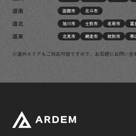
道南
函館市
北斗市
道北
旭川市
士別市
名寄市
富
道東
北見市
網走市
紋別市
帯
※道外エリアもご対応可能ですので、お気軽にお問い合