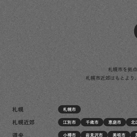
札幌市を拠点
札幌市近郊はもとより
札幌
札幌市
札幌近郊
江別市
千歳市
恵庭市
北
道央
小樽市
岩見沢市
美唄市