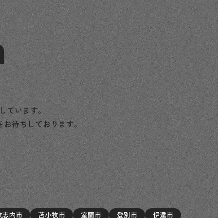
n
援しています。
をお待ちしております。
歌志内市
苫小牧市
室蘭市
登別市
伊達市