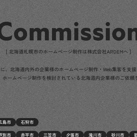
Commissio
[ 北海道札幌市のホームページ制作は株式会社ARDEMへ ]
に、北海道内外の企業様のホームページ制作・Web集客を支
、ホームページ制作を検討されている北海道内企業様のご依頼
広島市
石狩市
芦別市
赤平市
三笠市
夕張市
滝川市
砂川市