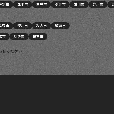
芦別市
赤平市
三笠市
夕張市
滝川市
砂川市
良野市
深川市
稚内市
留萌市
広市
釧路市
根室市
わせください。