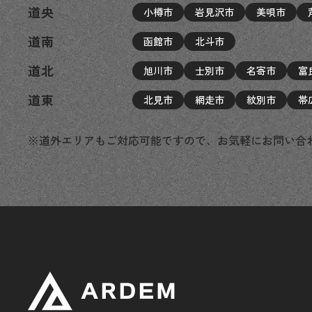
道央
小樽市
岩見沢市
美唄市
道南
函館市
北斗市
道北
旭川市
士別市
名寄市
富
道東
北見市
網走市
紋別市
帯
※道外エリアもご対応可能ですので、お気軽にお問い合