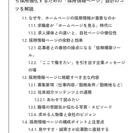
ら採用強化するための「採用情報ページ」設計のコ
ツを解説
1.1.
なぜ今、ホームページの採用情報が重要なのか
1.1.1.
求職者が「ホームページを見る」時代に
1.1.2.
求人媒体との違いと、自社ページの優位性
1.2.
採用情報ページの役割と効果
1.2.1.
応募者との最初の接点になる「信頼構築ツー
ル」
1.2.2.
「ここで働きたい」を引き出す企業メッセージ
の場
1.3.
採用情報ページに掲載すべき主な内容
1.3.1.
募集要項（仕事内容／勤務条件／勤務地など）
1.3.2.
社員紹介コンテンツとの連携
1.3.2.1.
あわせて読みたい
1.3.3.
職場の雰囲気が伝わる写真・エピソード
1.3.4.
求める人物像と会社のビジョン
1.4.
採用情報ページの構成ポイントと注意点
1.4.1.
見やすさ・誠実さが応募数に直結する