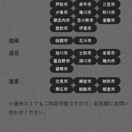
芦別市
赤平市
三笠市
夕張市
滝川市
砂川市
歌志内市
苫小牧市
室蘭市
登別市
伊達市
道南
函館市
北斗市
道北
旭川市
士別市
名寄市
富良野市
深川市
稚内市
留萌市
道東
北見市
網走市
紋別市
帯広市
釧路市
根室市
※道外エリアもご対応可能ですので、お気軽にお問い
合わせください。