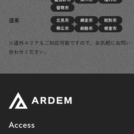
留萌市
道東
北見市
網走市
紋別市
帯広市
釧路市
根室市
※道外エリアもご対応可能ですので、お気軽にお問い
合わせください。
Access