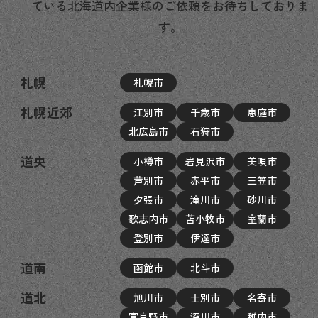
ている北海道内企業様のご依頼をお待ちしておりま
す。
札幌
札幌市
札幌近郊
江別市
千歳市
恵庭市
北広島市
石狩市
道央
小樽市
岩見沢市
美唄市
芦別市
赤平市
三笠市
夕張市
滝川市
砂川市
歌志内市
苫小牧市
室蘭市
登別市
伊達市
道南
函館市
北斗市
道北
旭川市
士別市
名寄市
富良野市
深川市
稚内市