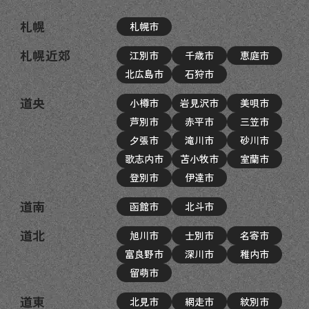
札幌
札幌市
札幌近郊
江別市
千歳市
恵庭市
北広島市
石狩市
道央
小樽市
岩見沢市
美唄市
芦別市
赤平市
三笠市
夕張市
滝川市
砂川市
歌志内市
苫小牧市
室蘭市
登別市
伊達市
道南
函館市
北斗市
道北
旭川市
士別市
名寄市
富良野市
深川市
稚内市
留萌市
道東
北見市
網走市
紋別市