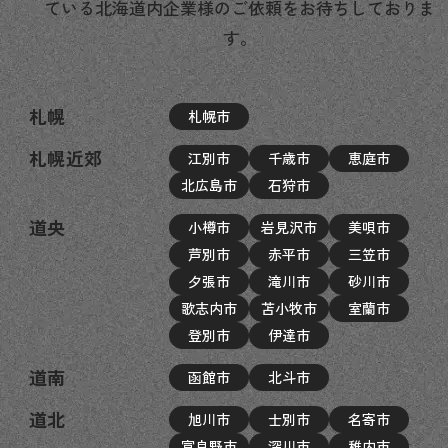
ている北海道内企業様のご依頼をお待ちしておりま
す。
札幌
札幌市
札幌近郊
江別市
千歳市
恵庭市
北広島市
石狩市
道央
小樽市
岩見沢市
美唄市
芦別市
赤平市
三笠市
夕張市
滝川市
砂川市
歌志内市
苫小牧市
室蘭市
登別市
伊達市
道南
函館市
北斗市
道北
旭川市
士別市
名寄市
富良野市
深川市
稚内市