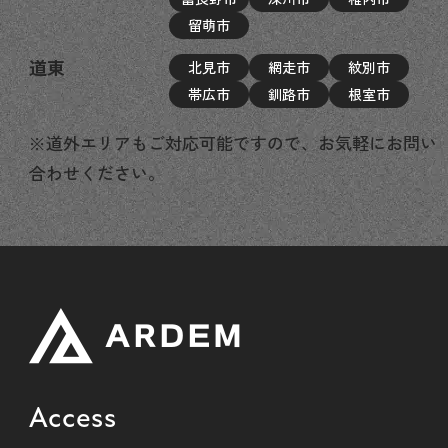
留萌市
道東
北見市
網走市
紋別市
帯広市
釧路市
根室市
※道外エリアもご対応可能ですので、お気軽にお問い
合わせください。
Access