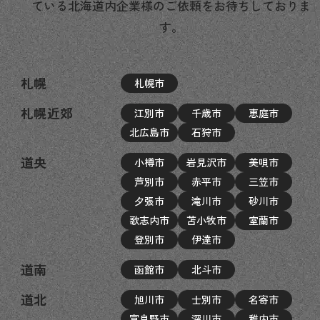
ている北海道内企業様のご依頼をお待ちしておりま
す。
札幌
札幌市
札幌近郊
江別市
千歳市
恵庭市
北広島市
石狩市
道央
小樽市
岩見沢市
美唄市
芦別市
赤平市
三笠市
夕張市
滝川市
砂川市
歌志内市
苫小牧市
室蘭市
登別市
伊達市
道南
函館市
北斗市
道北
旭川市
士別市
名寄市
富良野市
深川市
稚内市