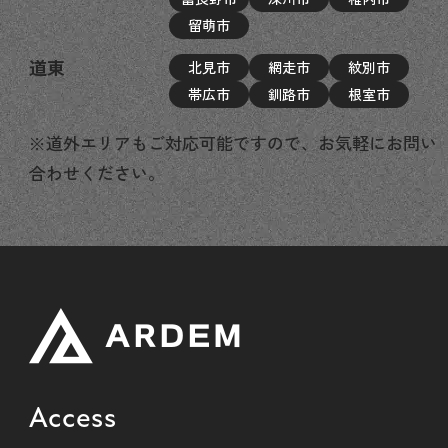
留萌市
道東
北見市
網走市
紋別市
帯広市
釧路市
根室市
※道外エリアもご対応可能ですので、お気軽にお問い
合わせください。
Access