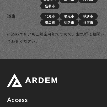
留萌市
道東
北見市
網走市
紋別市
帯広市
釧路市
根室市
※道外エリアもご対応可能ですので、お気軽にお問い
合わせください。
Access