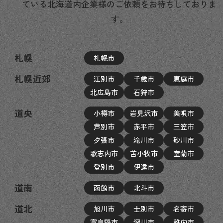
ている北海道内企業様のご依頼をお待ちしておりま
す。
札幌
札幌市
札幌近郊
江別市
千歳市
恵庭市
北広島市
石狩市
道央
小樽市
岩見沢市
美唄市
芦別市
赤平市
三笠市
夕張市
滝川市
砂川市
歌志内市
苫小牧市
室蘭市
登別市
伊達市
道南
函館市
北斗市
道北
旭川市
士別市
名寄市
富良野市
深川市
稚内市