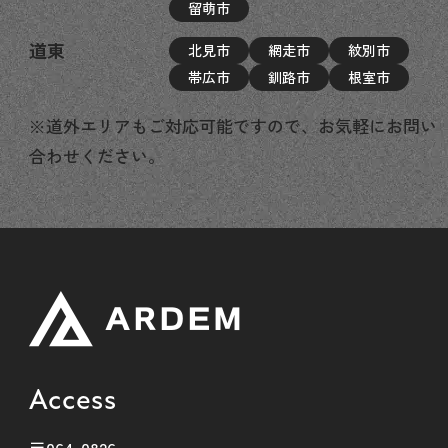
留萌市
道東
北見市
網走市
紋別市
帯広市
釧路市
根室市
※道外エリアもご対応可能ですので、お気軽にお問い
合わせください。
Access
〒064-0826