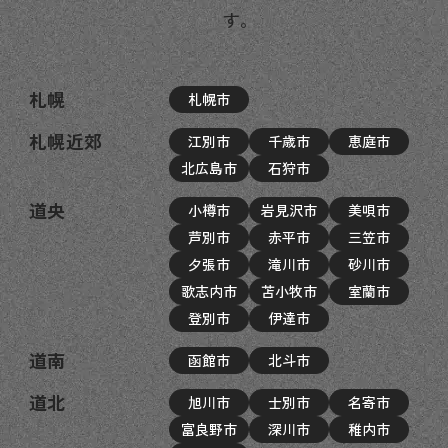
す。
札幌
札幌市
札幌近郊
江別市
千歳市
恵庭市
北広島市
石狩市
道央
小樽市
岩見沢市
美唄市
芦別市
赤平市
三笠市
夕張市
滝川市
砂川市
歌志内市
苫小牧市
室蘭市
登別市
伊達市
道南
函館市
北斗市
道北
旭川市
士別市
名寄市
富良野市
深川市
稚内市