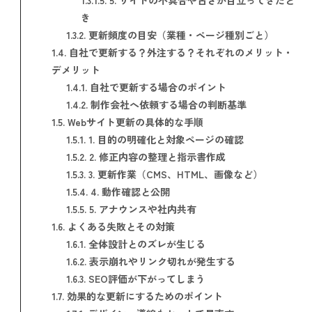
き
1.3.2.
更新頻度の目安（業種・ページ種別ごと）
1.4.
自社で更新する？外注する？それぞれのメリット・
デメリット
1.4.1.
自社で更新する場合のポイント
1.4.2.
制作会社へ依頼する場合の判断基準
1.5.
Webサイト更新の具体的な手順
1.5.1.
1. 目的の明確化と対象ページの確認
1.5.2.
2. 修正内容の整理と指示書作成
1.5.3.
3. 更新作業（CMS、HTML、画像など）
1.5.4.
4. 動作確認と公開
1.5.5.
5. アナウンスや社内共有
1.6.
よくある失敗とその対策
1.6.1.
全体設計とのズレが生じる
1.6.2.
表示崩れやリンク切れが発生する
1.6.3.
SEO評価が下がってしまう
1.7.
効果的な更新にするためのポイント