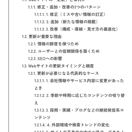
1.1.1.
修正・追加・改善の3つのパターン
1.1.1.1.
1. 修正（ミスや古い情報の訂正）
1.1.1.2.
2. 追加（新たな情報の掲載）
1.1.1.3.
3. 改善（構成・導線・見せ方の最適化）
1.2.
更新が重要な理由
1.2.1.
情報の鮮度を保つため
1.2.2.
ユーザーとの信頼関係を築くため
1.2.3.
SEOへの影響
1.3.
Webサイトの更新タイミングと頻度
1.3.1.
更新が必要になる代表的なケース
1.3.1.1.
1. 会社情報やサービス内容に変更があった
とき
1.3.1.2.
2. 季節や時期に応じたコンテンツの切り替
え
1.3.1.3.
3. 採用・実績・ブログなどの継続発信系コ
ンテンツ
1.3.1.4.
4. 外部環境や検索トレンドの変化
1.3.1.5.
5. サイトの不具合や古さが目立ってきたと