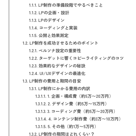
1.1.1.
LP制作の準備段階でやるべきこと
1.1.2.
LPの企画・設計
1.1.3.
LPのデザイン
1.1.4.
コーディングと実装
1.1.5.
公開と効果測定
1.2.
LP制作を成功させるためのポイント
1.2.1.
ペルソナ設定の重要性
1.2.2.
ターゲットに響くコピーライティングのコツ
1.2.3.
効果的なデザインの秘訣
1.2.4.
UI/UXデザインの最適化
1.3.
LP制作の費用と期間の目安
1.3.1.
LP制作にかかる費用の内訳
1.3.1.1.
1. 企画・構成費（約5万〜20万円）
1.3.1.2.
2. デザイン費（約5万〜15万円）
1.3.1.3.
3. コーディング費（約5万〜20万円）
1.3.1.4.
4. コンテンツ制作費（約3万〜10万円）
1.3.1.5.
5. その他（約1万〜5万円）
1.3.2.
LP制作の期間はどれくらい？