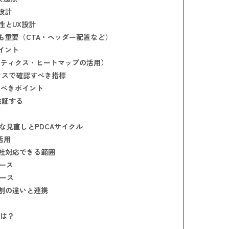
設計
性とUX設計
も重要（CTA・ヘッダー配置など）
イント
ナリティクス・ヒートマップの活用）
ィクスで確認すべき指標
べきポイント
検証する
な見直しとPDCAサイクル
活用
社対応できる範囲
ース
ース
役割の違いと連携
は？