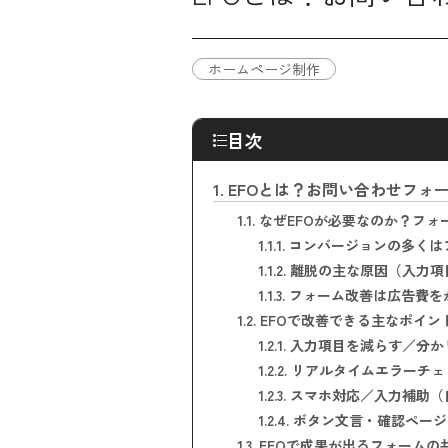
ホームページ制作
目次
1.
EFOとは？お問い合わせフォ
1.1.
なぜEFOが必要なのか？フォ
1.1.1.
コンバージョンの多くは
1.1.2.
離脱の主な原因（入力項
1.1.3.
フォーム改善は広告費を
1.2.
EFOで改善できる主なポイン
1.2.1.
入力項目を減らす／分か
1.2.2.
リアルタイムエラーチェ
1.2.3.
スマホ対応／入力補助（
1.2.4.
ボタン文言・確認ページ
1.3.
EFOで成果が出るフォームの