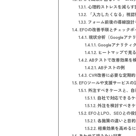
1.3.1.
心理的ストレスを減らす
1.3.2.
「入力したくなる」視認
1.3.3.
フォーム前後の導線設計
1.4.
EFOの改善手順とチェックポ
1.4.1.
現状分析（Googleア
1.4.1.1.
Googleアナリテ
1.4.1.2.
ヒートマップで見る
1.4.2.
ABテストで改善効果を
1.4.2.1.
ABテストの例
1.4.3.
CVR改善に必要な定期的
1.5.
EFOツールや支援サービスの
1.5.1.
外注すべきケースと、自
1.5.1.1.
自社で対応できるケ
1.5.1.2.
外注を検討すべきケ
1.5.2.
EFOとLPO、SEOとの
1.5.2.1.
各施策の違いと目的
1.5.2.2.
相乗効果を高めるに
1.6.
あわせて読みたい記事