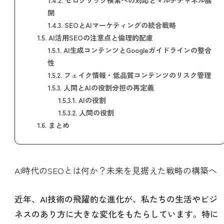
開
1.4.3.
SEOとAIマーケティングの統合戦略
1.5.
AI活用SEOの注意点と倫理的配慮
1.5.1.
AI生成コンテンツとGoogleガイドラインの整合
性
1.5.2.
フェイク情報・低品質コンテンツのリスク管理
1.5.3.
人間とAIの役割分担の再定義
1.5.3.1.
AIの役割
1.5.3.2.
人間の役割
1.6.
まとめ
AI時代のSEOとは何か？未来を見据えた戦略の構築へ
近年、AI技術の飛躍的な進化が、私たちの生活やビジ
ネスのあり方に大きな変化をもたらしています。特に