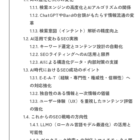
1.1.1.
検索エンジンの高度化とAIアルゴリズムの関係
1.1.2.
ChatGPTやBardの台頭がもたらす情報流通の変
革
1.1.3.
検索意図（インテント）解析の精度向上
1.2.
AI活用で変わるSEO実務
1.2.1.
キーワード選定とコンテンツ設計の自動化
1.2.2.
SEOライティングへのAI活用と限界
1.2.3.
AIによる構造化データ・内部対策の支援
1.3.
AI時代におけるSEO成功のポイント
1.3.1.
E-E-A-T（経験・専門性・権威性・信頼性）へ
の対応強化
1.3.2.
独自性のある情報と一次情報の価値
1.3.3.
ユーザー体験（UX）を重視したコンテンツ評価
の強化
1.4.
これからのSEO戦略の方向性
1.4.1.
LLMO（ローカル言語モデル最適化）の活用と
可能性
1.4.2.
ゼロクリック検索への対応とマルチチャネル展