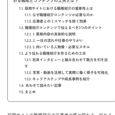
わる構成とコンテンツの工夫とは？
1.1.
採用サイトにおける職種紹介の重要性とは
1.1.1.
なぜ職種紹介コンテンツが必要なのか
1.1.2.
応募者とのミスマッチを防ぐ効果
1.2.
職種紹介コンテンツで伝えるべき3つのポイント
1.2.1.
1. 業務内容の具体的な説明
1.2.2.
2. 一日の流れや仕事のやりがい
1.2.3.
3. 向いている人物像・必要なスキル
1.3.
より伝わる職種紹介を作るための工夫
1.3.1.
社員インタビューと組み合わせて魅力を引き出
す
1.3.2.
写真・動画を活用して実際に働く様子を可視化
1.3.3.
キャリアステップや成長事例を紹介
1.4.
あわせて読みたい記事
1.5.
まとめ
採用サイトの職種紹介で応募者の質が変わる。伝わる