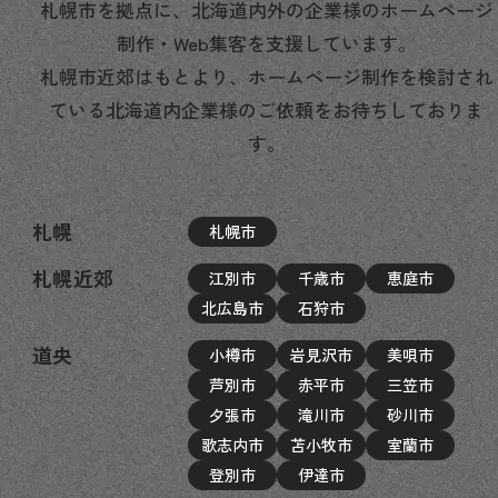
札幌市を拠点に、北海道内外の企業様のホームページ
制作・Web集客を支援しています。
札幌市近郊はもとより、ホームページ制作を検討され
ている北海道内企業様のご依頼をお待ちしておりま
す。
札幌
札幌市
札幌近郊
江別市
千歳市
恵庭市
北広島市
石狩市
道央
小樽市
岩見沢市
美唄市
芦別市
赤平市
三笠市
夕張市
滝川市
砂川市
歌志内市
苫小牧市
室蘭市
登別市
伊達市