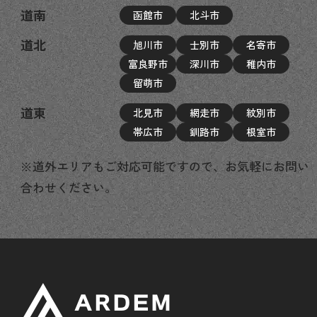
道南
函館市
北斗市
道北
旭川市
士別市
名寄市
富良野市
深川市
稚内市
留萌市
道東
北見市
網走市
紋別市
帯広市
釧路市
根室市
※道外エリアもご対応可能ですので、お気軽にお問い
合わせください。