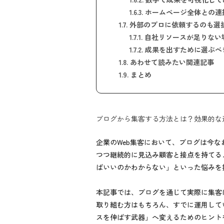
1.6.3.
ホームページ全体との連
1.7.
外部のプロに依頼するのも選
1.7.1.
自社リソースが足りない
1.7.2.
成果を出すために選ぶべ
1.8.
あわせて読みたい関連記事
1.9.
まとめ
ブログから集客する方法とは？効果的な
企業のWeb集客において、ブログは今
つつ継続的に見込み顧客と接点を持てる
ばいいのかわからない」といった悩みを
本記事では、ブログを通じて実際に集客
取り組む方はもちろん、すでに運用して
スを伸ばす武器」へ変えるためのヒント