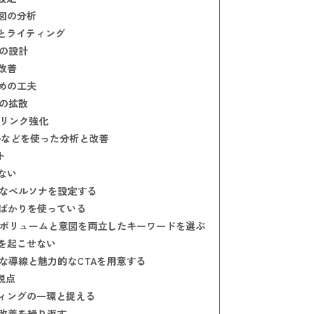
図の分析
とライティング
の設計
改善
めの工夫
の拡散
リンク強化
ールなどを使った分析と改善
ト
ない
なペルソナを設定する
ばかりを使っている
ボリュームと意図を両立したキーワードを選ぶ
を起こせない
な導線と魅力的なCTAを用意する
視点
ィングの一環と捉える
改善を繰り返す