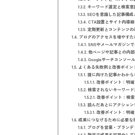
1.3.2.
キーワード選定と検索意
1.3.3.
SEOを意識した記事構成
1.3.4.
CTA設置とサイト内導線
1.3.5.
定期更新とコンテンツの
1.4.
ブログのアクセスを増やすた
1.4.1.
SNSやメールマガジンで
1.4.2.
他ページや記事との内部
1.4.3.
Googleサーチコンソ
1.5.
よくある失敗例と改善ポイン
1.5.1.
誰に向けた記事かわから
1.5.1.1.
改善ポイント：明確
1.5.2.
検索されないキーワード
1.5.2.1.
改善ポイント：検索
1.5.3.
読んだあとにアクション
1.5.3.1.
改善ポイント：明確
1.6.
成果につなげるために必要な
1.6.1.
ブログを営業・ブランデ
1.6.2.
数字で成果を可視化して