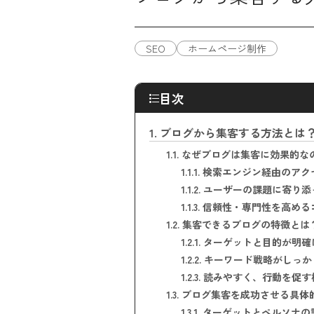
SEO
ホームページ制作
目次
1.
ブログから集客する方法とは
1.1.
なぜブログは集客に効果的な
1.1.1.
検索エンジン経由のアク
1.1.2.
ユーザーの課題に寄り添
1.1.3.
信頼性・専門性を高める
1.2.
集客できるブログの特徴とは
1.2.1.
ターゲットと目的が明確
1.2.2.
キーワード戦略がしっか
1.2.3.
読みやすく、行動を促す
1.3.
ブログ集客を成功させる具体
1.3.1.
ターゲットとペルソナの