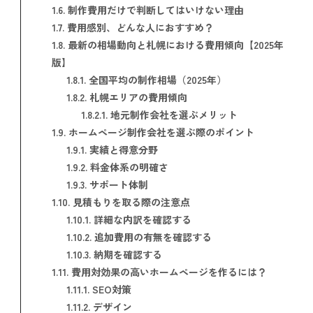
1.6.
制作費用だけで判断してはいけない理由
1.7.
費用感別、どんな人におすすめ？
1.8.
最新の相場動向と札幌における費用傾向【2025年
版】
1.8.1.
全国平均の制作相場（2025年）
1.8.2.
札幌エリアの費用傾向
1.8.2.1.
地元制作会社を選ぶメリット
1.9.
ホームページ制作会社を選ぶ際のポイント
1.9.1.
実績と得意分野
1.9.2.
料金体系の明確さ
1.9.3.
サポート体制
1.10.
見積もりを取る際の注意点
1.10.1.
詳細な内訳を確認する
1.10.2.
追加費用の有無を確認する
1.10.3.
納期を確認する
1.11.
費用対効果の高いホームページを作るには？
1.11.1.
SEO対策
1.11.2.
デザイン