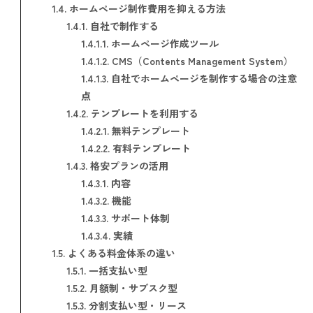
1.4.
ホームページ制作費用を抑える方法
1.4.1.
自社で制作する
1.4.1.1.
ホームページ作成ツール
1.4.1.2.
CMS（Contents Management System）
1.4.1.3.
自社でホームページを制作する場合の注意
点
1.4.2.
テンプレートを利用する
1.4.2.1.
無料テンプレート
1.4.2.2.
有料テンプレート
1.4.3.
格安プランの活用
1.4.3.1.
内容
1.4.3.2.
機能
1.4.3.3.
サポート体制
1.4.3.4.
実績
1.5.
よくある料金体系の違い
1.5.1.
一括支払い型
1.5.2.
月額制・サブスク型
1.5.3.
分割支払い型・リース