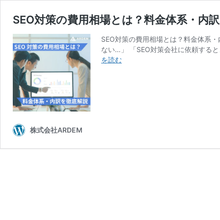
SEO対策の費用相場とは？料金体系・内
SEO対策の費用相場とは？料金体系・
ない…」 「SEO対策会社に依頼する
SEO
を読む
対
策
の
費
用
相
株式会社ARDEM
場
と
は？
料
金
体
系・
内
訳