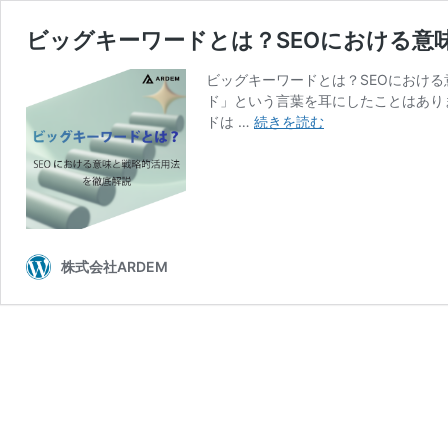
ビッグキーワードとは？SEOにおける意
ビッグキーワードとは？SEOにおける
ド」という言葉を耳にしたことはあり
ビ
ドは …
続きを読む
ッ
グ
キ
ー
ワ
ー
株式会社ARDEM
ド
と
は？
SEO
に
お
け
る
意