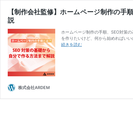
【制作会社監修】ホームページ制作の手順
説
ホームページ制作の手順、SEO対策
を作りたいけど、何から始めればいいの
【制
続きを読む
作
会
社
監
修】
ホ
株式会社ARDEM
ー
ム
ペ
ー
ジ
制
作
の